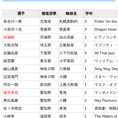
選手
都道府県
略校名
学年
長谷川一輝
北海道
札幌真駒内
3
Puttin’ On the
小形冴々也
青森県
青森東
3
Dragon heart
佐藤駿
宮城県
仙台高森
1
ピアノコンチ
大島光翔
埼玉県
立教新座
2
ラプソディ 
佐藤由基
千葉県
八千代松陰
3
All That jazz
南雲響
東京都
小平第四
2
ウィリアム・
鍵山優真
神奈川県
六角橋
1
Sing Sing Sin
志賀海門
神奈川県
大綱
1
スター・ウォ
羽豆一朗
新潟県
上教大附属
1
マスク・オブ
壷井達也
愛知県
竜海
2
マンボメドレ
奥出嵐麻
愛知県
八幡
2
Hey Pachuco
佐々木晴也
愛知県
東海
1
喜歌劇 軽騎
小林隼
滋賀県
仰木
1
The Riders o