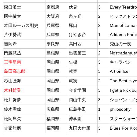
森口澄士
京都府
伏見
3
Every Teardr
國中敬太
大阪府
泉ヶ丘
2
ヒックとドラ
本田ルーカス剛史
兵庫県
塚口
2
Man of Lama
片伊勢武
兵庫県
けやき台
1
Addams Fami
吉岡希
奈良県
高田西
1
禿山の一夜
門脇慧丞
島根県
出雲第三
2
Nostradamus
三宅星南
岡山県
矢掛
3
キャラバン
島田高志郎
岡山県
就実
3
Art on Ice
杉山匠海
岡山県
就実
2
The Best is y
木科雄登
岡山県
金光学園
3
I get a kick ou
松井努夢
岡山県
岡山中央
3
ショパン・ノ
鈴木零偉
広島県
広島牛田
1
philosophy
松岡隼矢
福岡県
沖学園
1
スターウォー
古家龍磨
福岡県
九国大付属
3
Blues For Klo