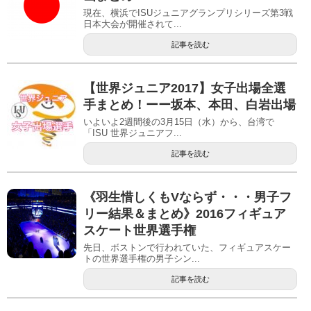
現在、横浜でISUジュニアグランプリシリーズ第3戦
日本大会が開催されて...
記事を読む
【世界ジュニア2017】女子出場全選
手まとめ！ーー坂本、本田、白岩出場
いよいよ2週間後の3月15日（水）から、台湾で
「ISU 世界ジュニアフ...
記事を読む
《羽生惜しくもVならず・・・男子フ
リー結果＆まとめ》2016フィギュア
スケート世界選手権
先日、ボストンで行われていた、フィギュアスケー
トの世界選手権の男子シン...
記事を読む