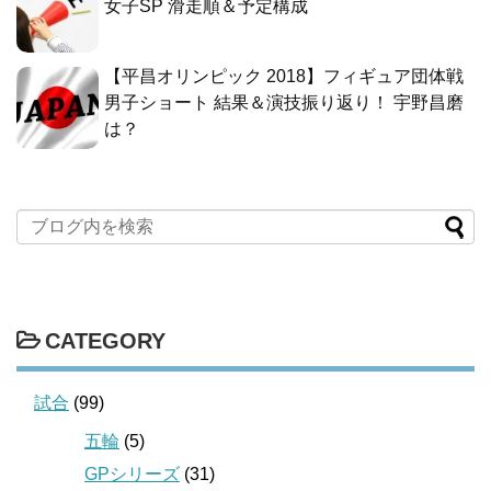
女子SP 滑走順＆予定構成
【平昌オリンピック 2018】フィギュア団体戦
男子ショート 結果＆演技振り返り！ 宇野昌磨
は？
CATEGORY
試合
(99)
五輪
(5)
GPシリーズ
(31)