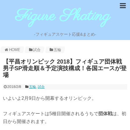
-フィギュアスケート応援&まとめ-
HOME
試合
五輪
【平昌オリンピック 2018】フィギュア団体戦
男子SP滑走順＆予定演技構成！各国エースが登
場
2018/2/8
五輪
,
試合
いよいよ2月9日から開幕するオリンピック。
フィギュアスケートは5種目開催されるうちで
団体戦
は、初
日から開催されます。