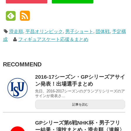
滑走順
,
平昌オリンピック
,
男子ショート
,
団体戦
,
予定構
成
フィギュアスケート応援＆まとめ
RECOMMEND
2016-17シーズン・GPシリーズアサイ
ン発表！出場選手まとめ
先日、2016-2017シーズンのグランプリシリーズのア
サインが発表さ...
記事を読む
GPシリーズ第6戦NHK杯・男子フリ
ー結果・演技まとめ・滑走順〈速報〉