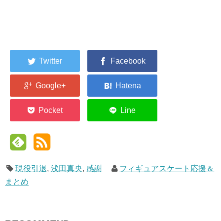
現役引退
,
浅田真央
,
感謝
フィギュアスケート応援＆
まとめ