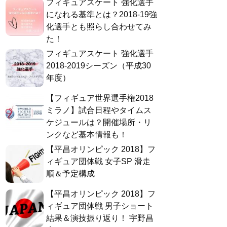
フィギュアスケート 強化選手
になれる基準とは？2018-19強
化選手とも照らし合わせてみ
た！
フィギュアスケート 強化選手
2018-2019シーズン（平成30
年度）
【フィギュア世界選手権2018
ミラノ】試合日程やタイムス
ケジュールは？開催場所・リ
ンクなど基本情報も！
【平昌オリンピック 2018】フ
ィギュア団体戦 女子SP 滑走
順＆予定構成
【平昌オリンピック 2018】フ
ィギュア団体戦 男子ショート
結果＆演技振り返り！ 宇野昌