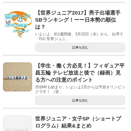
【世界ジュニア2017】男子出場選手
SBランキング！ーー日本勢の順位
は？
いよいよ、約1週間後、3月15日（水）から、台湾で
「ISU 世界ジュニ...
記事を読む
【学生・働く方必見！】フィギュア平
昌五輪 テレビ放送と後で（録画）見
る方への注意のポイント
2018年も始まり、いよいよ2月からは平昌オリンピッ
クです！ （皆...
記事を読む
世界ジュニア・女子SP（ショートプ
ログラム）結果&まとめ