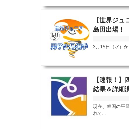
【世界ジュニ
島田出場！
3月15日（水）か
【速報！】四
結果＆詳細
現在、韓国の平昌
れて...