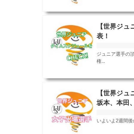
【世界ジュニ
表！
ジュニア選手の頂
権...
【世界ジュニ
坂本、本田
いよいよ2週間後の