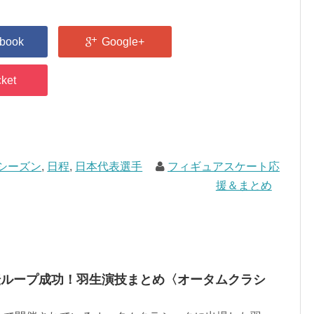
17シーズン
,
日程
,
日本代表選手
フィギュアスケート応
援＆まとめ
転ループ成功！羽生演技まとめ〈オータムクラシ