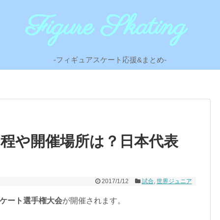
-フィギュアスケート応援&まとめ-
日程や開催場所は？日本代表
2017/1/12
試合
,
世界ジュニア
スケート選手権大会
が開催されます。