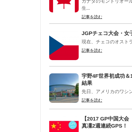
カナダのモントリオー
生...
記事を読む
JGPチェコ大会・
現在、チェコのオストラ
記事を読む
宇野4F世界初成功＆
結果
先日、アメリカのワシ
記事を読む
【2017 GP中国
真凜2週連続GPS！