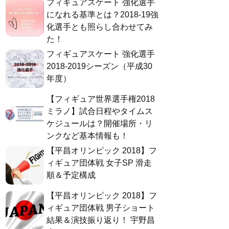
フィギュアスケート 強化選手
になれる基準とは？2018-19強
化選手とも照らし合わせてみ
た！
フィギュアスケート 強化選手
2018-2019シーズン（平成30
年度）
【フィギュア世界選手権2018
ミラノ】試合日程やタイムス
ケジュールは？開催場所・リ
ンクなど基本情報も！
【平昌オリンピック 2018】フ
ィギュア団体戦 女子SP 滑走
順＆予定構成
【平昌オリンピック 2018】フ
ィギュア団体戦 男子ショート
結果＆演技振り返り！ 宇野昌