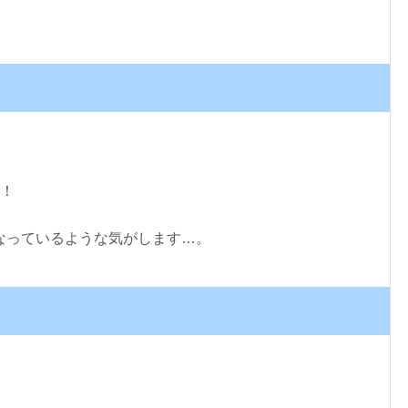
）
す！
なっているような気がします…。